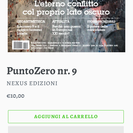
PuntoZero nr. 9
VENDITORE
NEXUS EDIZIONI
Prezzo
€10,00
di
listino
AGGIUNGI AL CARRELLO