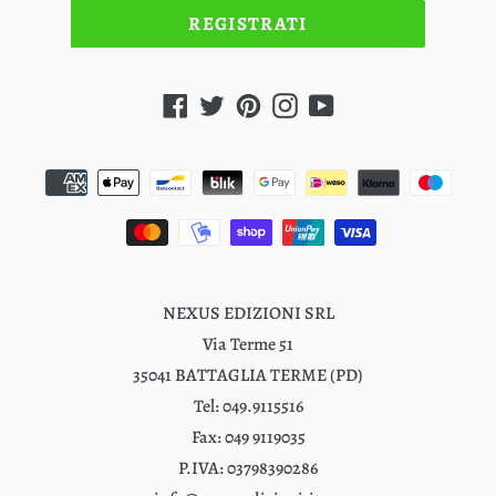
REGISTRATI
Facebook
Twitter
Pinterest
Instagram
YouTube
Metodi
di
pagamento
NEXUS EDIZIONI SRL
Via Terme 51
35041 BATTAGLIA TERME (PD)
Tel: 049.9115516
Fax: 049 9119035
P.IVA: 03798390286