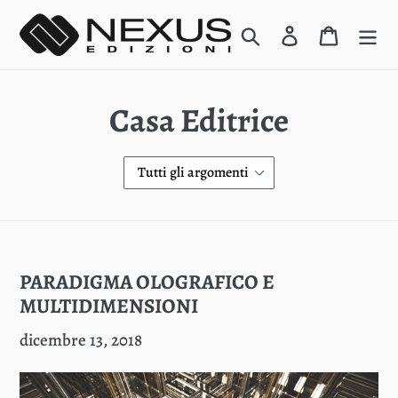
Vai
Cerca
Accedi
Carrello
direttamente
ai
contenuti
Casa Editrice
PARADIGMA OLOGRAFICO E
MULTIDIMENSIONI
dicembre 13, 2018